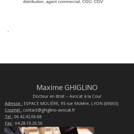
distribution, agent commercial, CGU, CGV
-
Maxime GHIGLINO
Docteur en droit – Avocat à la Cour
Adresse :
ESPACE MOLIÈRE, 95 rue Molière, LYON (69003)
Courriel :
contact@ghiglino-avocat.fr
Tel :
06.42.42.06.68
Fax
: 04.28.10.26.56