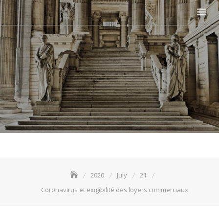
2020
July
21
Coronavirus et exigibilité des loyers commerciaux